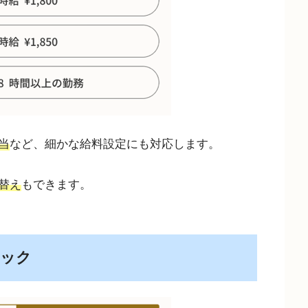
当
など、細かな給料設定にも対応します。
替え
もできます。
ェック